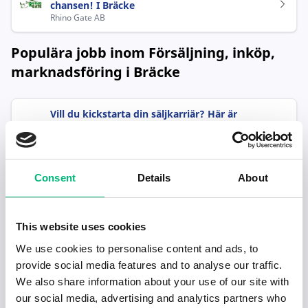
chansen! I Bräcke
Rhino Gate AB
Populära jobb inom Försäljning, inköp,
marknadsföring i Bräcke
Vill du kickstarta din säljkarriär? Här är
chansen! I Bräcke
Rhino Gate AB
Consent
Details
About
This website uses cookies
We use cookies to personalise content and ads, to
provide social media features and to analyse our traffic.
Senaste publiceringarna i Jobbnytt
We also share information about your use of our site with
Visa fler artiklar
our social media, advertising and analytics partners who