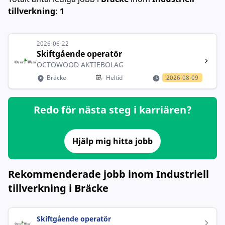
tillverkning
:
1
2026-06-22
Skiftgående operatör
OCTOWOOD AKTIEBOLAG
Bräcke
Heltid
2026-08-09
Redo för nästa steg i karriären?
Hjälp mig hitta jobb
Rekommenderade jobb inom Industriell
tillverkning i Bräcke
Skiftgående operatör