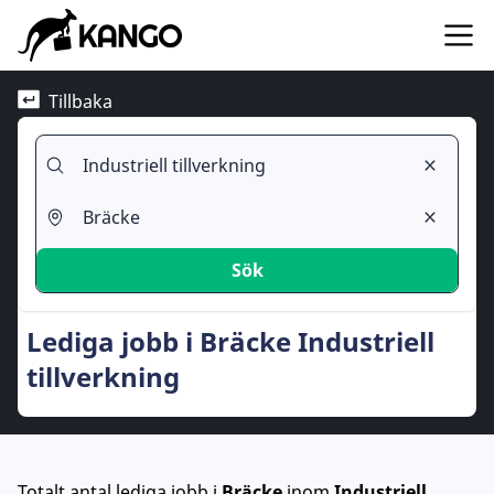
Tillbaka
Sök
Lediga jobb i Bräcke Industriell
tillverkning
Totalt antal lediga jobb
i
Bräcke
inom
Industriell