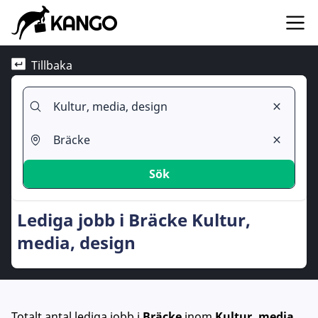
Tillbaka
Sök
Lediga jobb i Bräcke Kultur,
media, design
Totalt antal lediga jobb
i
Bräcke
inom
Kultur, media,