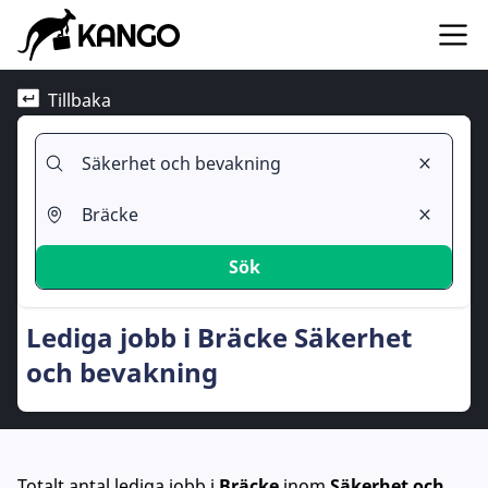
Tillbaka
Sök
Lediga jobb i Bräcke Säkerhet
och bevakning
Totalt antal lediga jobb
i
Bräcke
inom
Säkerhet och