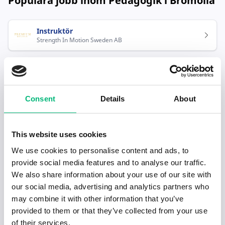
Populära jobb inom Pedagogik i Bromölla
Instruktör
Strength In Motion Sweden AB
Consent
Details
About
Senaste publiceringarna i Jobbnytt
This website uses cookies
We use cookies to personalise content and ads, to
Visa fler artiklar
provide social media features and to analyse our traffic.
We also share information about your use of our site with
our social media, advertising and analytics partners who
may combine it with other information that you’ve
provided to them or that they’ve collected from your use
of their services.