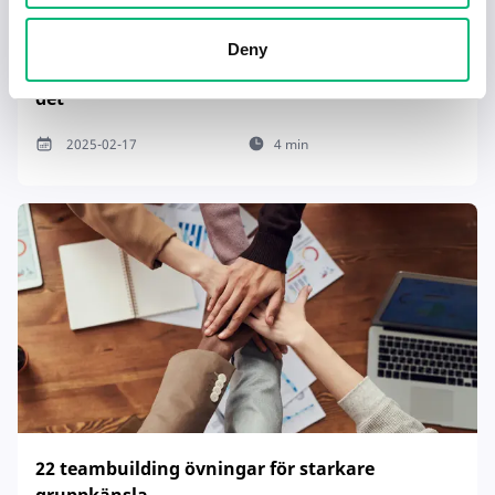
Deny
Tecken på en dålig chef – och hur du hanterar
det
2025-02-17
4 min
22 teambuilding övningar för starkare
gruppkänsla