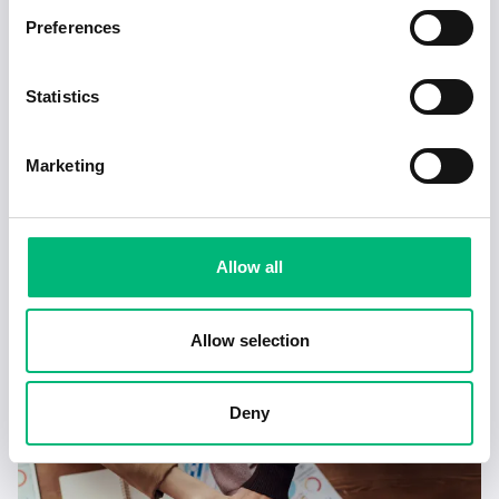
Preferences
Statistics
Marketing
Allow all
Tecken på en dålig chef – och hur du hanterar
det
Allow selection
2025-02-17
4 min
Deny