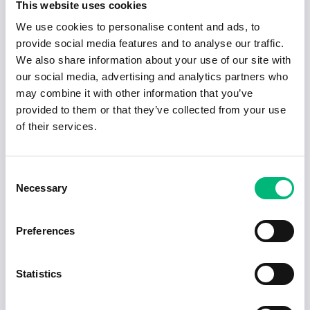
Shark Bemanning AB
This website uses cookies
We use cookies to personalise content and ads, to
Populära jobb
provide social media features and to analyse our traffic.
We also share information about your use of our site with
our social media, advertising and analytics partners who
Sjuksköterska till Barn- och
may combine it with other information that you’ve
ungdomspsykiatrisk mottagning i Ängelholm
REGION SKÅNE
provided to them or that they’ve collected from your use
of their services.
Produktionsledare till rör och svets!
SAAB AKTIEBOLAG
Consent
Necessary
Jobba Som Kundrådgivare
Selection
Digental AB
Preferences
Nu söker vi en förskollärare till Norlandia
Förskolor Fyren
Norlandia Förskolor AB
Statistics
Datastrateg till Mälarenergi Elnät AB