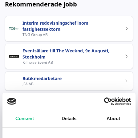
Rekommenderade jobb
Interim redovisningschef inom
fastighetssektorn
TNG Group AB
Eventsäljare till The Weeknd, 9e Augusti,
Stockholm
Killnoise Event AB
Butikmedarbetare
JFA AB
Vi söker lärare i tyska och franska till
Montessori Mondial Linköping
AcadeMedia Support AB
Consent
Details
About
Solfilmsmontör till etablerat
solskyddsföretag i Göteborg