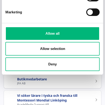
Hjälp mig hitta jobb
Marketing
Rekommenderade jobb
Allow all
Interim redovisningschef inom
fastighetssektorn
TNG Group AB
Allow selection
Eventsäljare till The Weeknd, 9e Augusti,
Stockholm
Deny
Killnoise Event AB
Butikmedarbetare
JFA AB
Vi söker lärare i tyska och franska till
Montessori Mondial Linköping
AcadeMedia Support AB