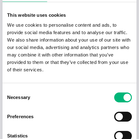
TJÖRNS KOMMUN
Tjörn
Heltid
2026-08-11
This website uses cookies
We use cookies to personalise content and ads, to
2026-07-20
provide social media features and to analyse our traffic.
Verksamhetscontroller till myndighetens
We also share information about your use of our site with
...
our social media, advertising and analytics partners who
FÖRSÄKRINGSKASSAN
may combine it with other information that you’ve
Stockholm
Heltid
2026-08-09
provided to them or that they’ve collected from your use
of their services.
2026-07-20
Controller Region Nord till PreZero
Experis AB
Consent
Skellefteå
Heltid
2026-08-09
Necessary
Selection
1
2
3
4
5
6
Preferences
Redo för nästa steg i karriären?
Statistics