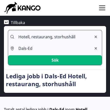
Tillbaka
Sök
Lediga jobb i Dals-Ed Hotell,
restaurang, storhushåll
Totalt antal lediga jobb
i
Dals-Ed
inom
Hotell,