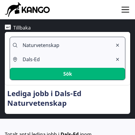
Tillbaka
Sök
Lediga jobb i Dals-Ed
Naturvetenskap
Totalt antal lediga jobb
i
Dals-Ed
inom