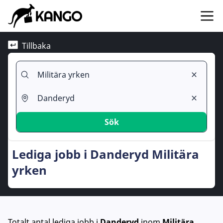
Tillbaka
Sök
Lediga jobb i Danderyd Militära
yrken
Totalt antal lediga jobb
i
Danderyd
inom
Militära