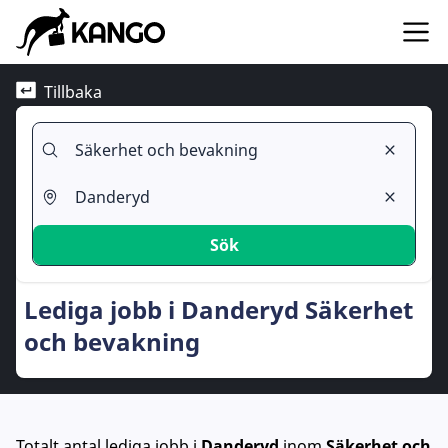
Tillbaka
Sök
Lediga jobb i Danderyd Säkerhet
och bevakning
Totalt antal lediga jobb
i
Danderyd
inom
Säkerhet och