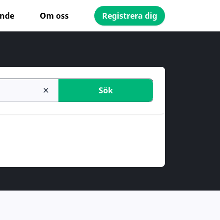
ande
Om oss
Registrera dig
Sök