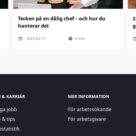
Tecken på en dålig chef – och hur du
2
hanterar det
g
2025-02-17
4 min
B & KARRIÄR
MER INFORMATION
ga jobb
För arbetssökande
 & tips
För arbetsgivare
statistik