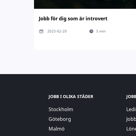
Jobb för dig som är introvert
2025-02-20
5 min
JOBB I OLIKA STÄDER
JOB
Stockholm
Ledi
Göteborg
Jobb
Malmö
Löne