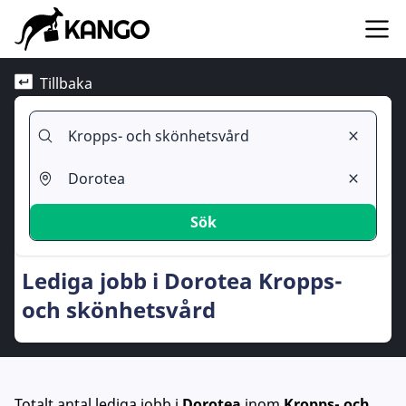
Tillbaka
Sök
Lediga jobb i Dorotea Kropps-
och skönhetsvård
Totalt antal lediga jobb
i
Dorotea
inom
Kropps- och