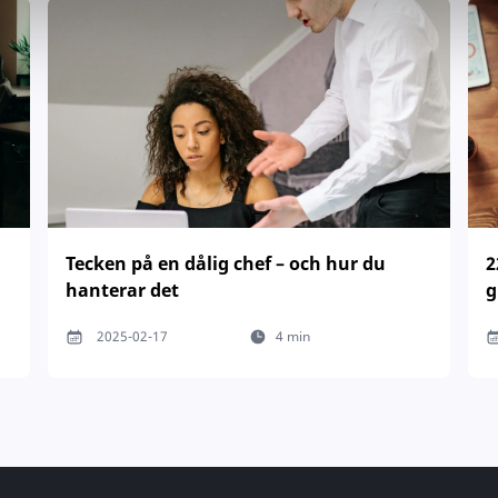
Tecken på en dålig chef – och hur du
2
hanterar det
g
2025-02-17
4 min