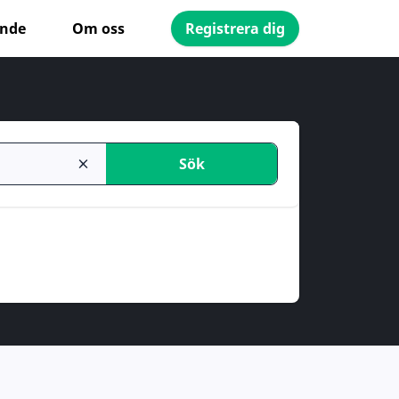
ande
Om oss
Registrera dig
Sök