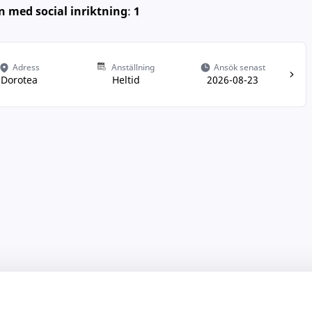
n med social inriktning
:
1
Adress
Anställning
Ansök senast
Dorotea
Heltid
2026-08-23