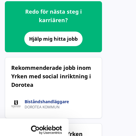
Redo för nästa steg i
karriären?
Hjälp mig hitta jobb
Rekommenderade jobb inom
Yrken med social inriktning i
Dorotea
Biståndshandläggare
DOROTEA KOMMUN
Populära jobb inom Yrken