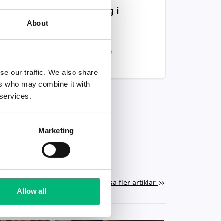
med social inriktning i
Dorotea
About
Biståndshandläggare
DOROTEA KOMMUN
se our traffic. We also share
ers who may combine it with
 services.
Marketing
Visa fler artiklar
Allow all