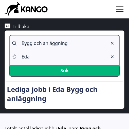
Tillbaka
Sök
Lediga jobb i Eda Bygg och
anläggning
Totalt antal lediga jobb
i
Eda
inom
Bygg och