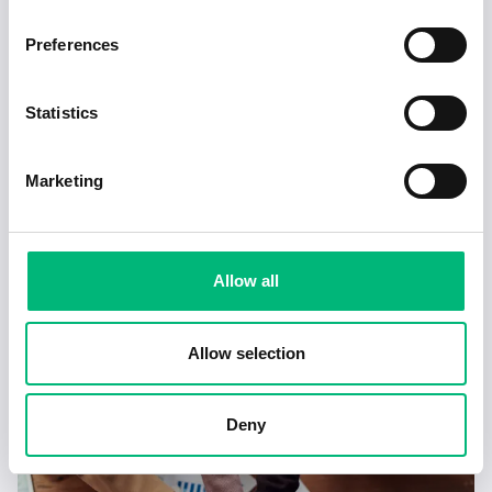
2025-02-20
5 min
Preferences
Statistics
Marketing
Allow all
Tecken på en dålig chef – och hur du hanterar
Allow selection
det
2025-02-17
4 min
Deny