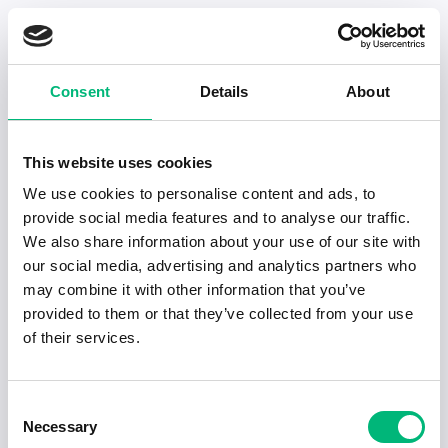
Senaste publiceringarna i Jobbnytt
Consent
Details
About
Visa fler artiklar
This website uses cookies
We use cookies to personalise content and ads, to
provide social media features and to analyse our traffic.
We also share information about your use of our site with
our social media, advertising and analytics partners who
may combine it with other information that you’ve
provided to them or that they’ve collected from your use
of their services.
Consent
Jobb för dig som är introvert
Necessary
Selection