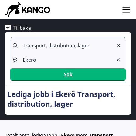
Tillbaka
Sök
Lediga jobb i Ekerö Transport,
distribution, lager
Totalt antal lediga jobb
i
Ekerö
inom
Transport,