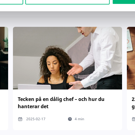
Tecken på en dålig chef – och hur du
2
hanterar det
g
2025-02-17
4 min