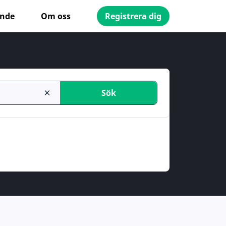
ande
Om oss
Registrera dig
Sök