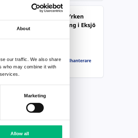
Populära jobb inom Yrken
med teknisk inriktning i Eksjö
About
Hydraulik ingenjör
Hiab AB
se our traffic. We also share
Logistik och materialhanterare
Eksjöhus Modulbygg AB
ers who may combine it with
 services.
Marketing
Allow all