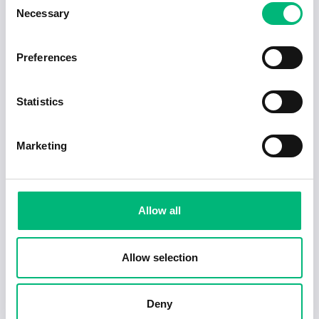
Necessary
Selection
Jobb för dig som är introvert
Preferences
2025-02-20
5 min
Statistics
Marketing
Allow all
Allow selection
Tecken på en dålig chef – och hur du hanterar
det
Deny
2025-02-17
4 min