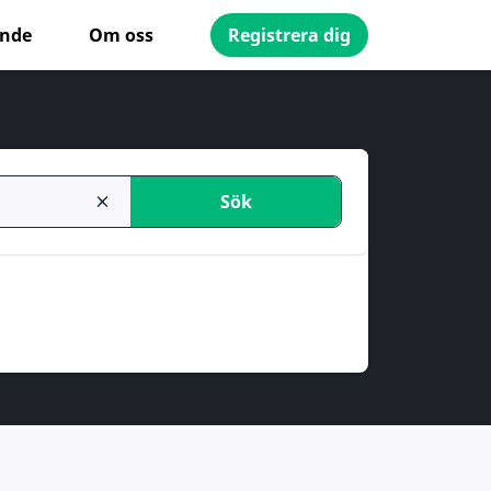
ande
Om oss
Registrera dig
Sök