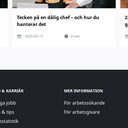
Tecken på en dålig chef – och hur du
2
hanterar det
g
2025-02-17
4 min
B & KARRIÄR
MER INFORMATION
ga jobb
För arbetssökande
 & tips
För arbetsgivare
statistik