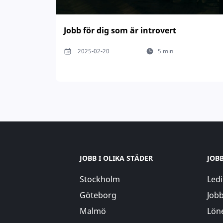
Jobb för dig som är introvert
2025-02-20
5 min
JOBB I OLIKA STÄDER
JOB
Stockholm
Ledi
Göteborg
Jobb
Malmö
Löne