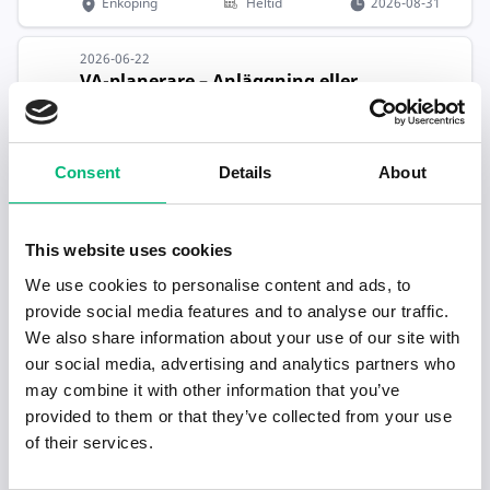
Enköping
Heltid
2026-08-31
2026-06-22
VA-planerare – Anläggning eller
Lednings...
ENKÖPINGS KOMMUN
Enköping
Heltid
2026-08-16
Consent
Details
About
2026-06-10
Erfaren bilmekaniker sökes till
This website uses cookies
MekoPart...
We use cookies to personalise content and ads, to
Enköping Servicecenter AB
provide social media features and to analyse our traffic.
Enköping
Heltid
2026-08-31
We also share information about your use of our site with
our social media, advertising and analytics partners who
Redo för nästa steg i karriären?
may combine it with other information that you’ve
provided to them or that they’ve collected from your use
of their services.
Hjälp mig hitta jobb