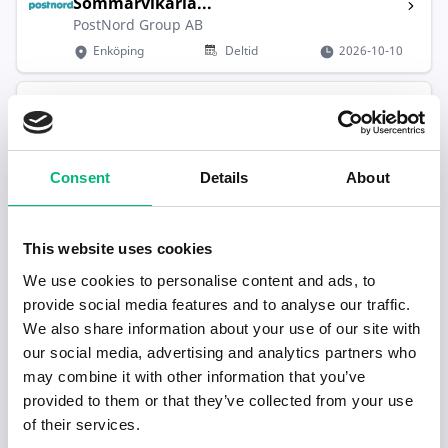
Sommarvikaria...
PostNord Group AB
Enköping
Deltid
2026-10-10
2026-03-13
Nu söker vi dig som vill jobba i lagermi...
Arena Personal Sverige AB
Enköping
Heltid
2026-09-09
Consent
Details
About
2026-03-04
Lagerarbetare till fryslager i Enköping
This website uses cookies
Tranpenad AB
We use cookies to personalise content and ads, to
Enköping
Heltid
2026-08-31
provide social media features and to analyse our traffic.
We also share information about your use of our site with
Redo för nästa steg i karriären?
our social media, advertising and analytics partners who
may combine it with other information that you’ve
provided to them or that they’ve collected from your use
Hjälp mig hitta jobb
of their services.