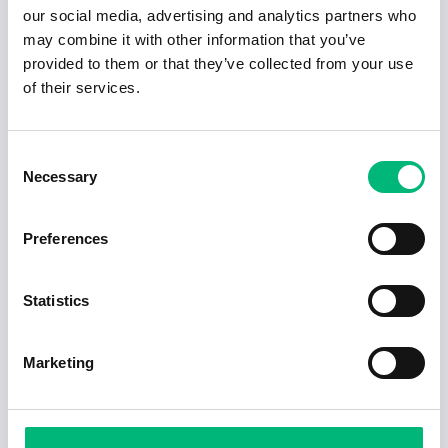
Uppdrag året ut som parkarbetare för ett
our social media, advertising and analytics partners who
uppdrag hos vår kund i Eskilstuna
may combine it with other information that you’ve
BEMANNIQ AB
provided to them or that they’ve collected from your use
of their services.
Trädgårdsmästare
Åstrand Landscaping AB
Consent
Arbetsledare till S:t Eskils kyrkogård
Necessary
Selection
Eskilstuna pastorat
Preferences
Parkarbetare till vår vikariepool i Eskilstuna
Letsgig AB
Statistics
Marketing