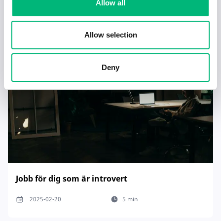
Senaste publiceringarna i Jobbnytt
Allow all
Visa fler artiklar
Allow selection
Deny
Jobb för dig som är introvert
2025-02-20
5 min