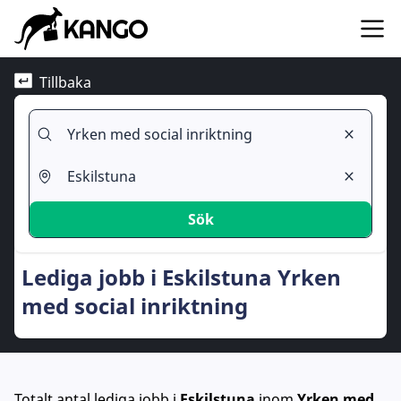
Tillbaka
Sök
Lediga jobb i Eskilstuna Yrken
med social inriktning
Totalt antal lediga jobb
i
Eskilstuna
inom
Yrken med