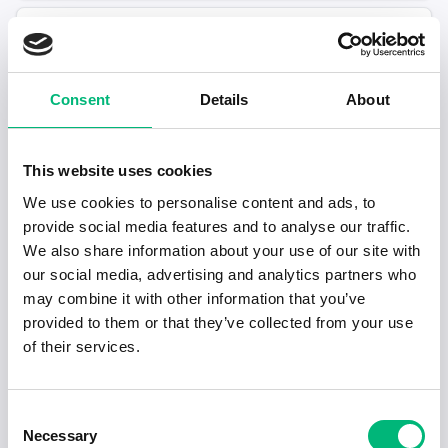
2026-07-10
1024 Personlig assistent, vikarie vid be...
Iustitia Assistans AB
Consent
Details
About
Eskilstuna
2026-08-09
2026-07-10
This website uses cookies
1022 Personlig assistent 75%,
We use cookies to personalise content and ads, to
eftermidda...
provide social media features and to analyse our traffic.
Iustitia Assistans AB
We also share information about your use of our site with
Eskilstuna
Deltid
2026-08-09
our social media, advertising and analytics partners who
may combine it with other information that you’ve
2026-07-09
provided to them or that they’ve collected from your use
Personlig assistent sökes Eskilstuna
Saand Assistans AB
of their services.
Eskilstuna
Deltid
2026-08-08
Consent
2026-07-06
Necessary
Selection
Kurator till Kuratorsenheten på