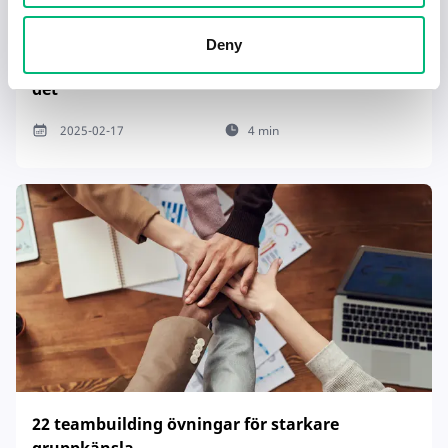
Deny
Tecken på en dålig chef – och hur du hanterar
det
2025-02-17
4 min
22 teambuilding övningar för starkare
gruppkänsla