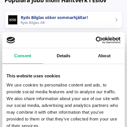
Populära jobb inom Hantverk i Eslöv
Ryds Bilglas söker sommarhjältar!
Ryds Bilglas AB
Consent
Details
About
Senaste publiceringarna i Jobbnytt
This website uses cookies
We use cookies to personalise content and ads, to
Visa fler artiklar
provide social media features and to analyse our traffic.
We also share information about your use of our site with
our social media, advertising and analytics partners who
may combine it with other information that you’ve
provided to them or that they’ve collected from your use
of their services.