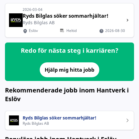
2026-03-04
Ryds Bilglas söker sommarhjältar!
Ryds Bilglas AB
Eslöv
Heltid
2026-08-30
Redo för nästa steg i karriären?
Hjälp mig hitta jobb
Rekommenderade jobb inom Hantverk i
Eslöv
Ryds Bilglas söker sommarhjältar!
Ryds Bilglas AB