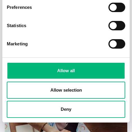
Preferences
Statistics
Marketing
Allow all
Tecken på en dålig chef – och hur du hanterar
det
Allow selection
2025-02-17
4 min
Deny