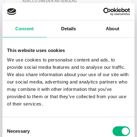
ADECCO SWEDEN AKTIEBOLAG
Populära jobb inom Industriell
tillverkning i Fagersta
Consent
Details
About
Skiftgående mekaniker
FAGERSTA STAINLESS AKTIEBOLAG
This website uses cookies
We use cookies to personalise content and ads, to
Resande Montör till Västanfors
provide social media features and to analyse our traffic.
Stålbyggnader
We also share information about your use of our site with
ADECCO SWEDEN AKTIEBOLAG
our social media, advertising and analytics partners who
may combine it with other information that you’ve
Förstemontör till Västanfors Stålbyggnader
provided to them or that they’ve collected from your use
ADECCO SWEDEN AKTIEBOLAG
of their services.
Consent
Necessary
Selection