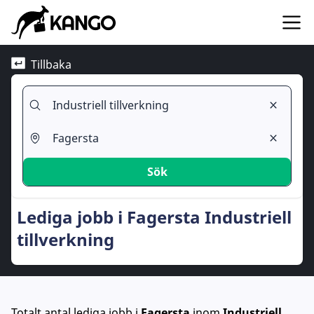
Tillbaka
Sök
Lediga jobb i Fagersta Industriell
tillverkning
Totalt antal lediga jobb
i
Fagersta
inom
Industriell