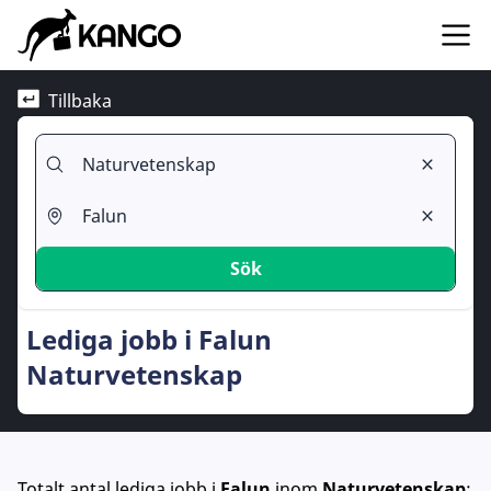
Tillbaka
Sök
Lediga jobb i Falun
Naturvetenskap
Totalt antal lediga jobb
i
Falun
inom
Naturvetenskap
: