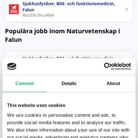
Sjukhusfysiker, Bild- och funktionsmedicin,
Falun
REGION DALARNA
Populära jobb inom Naturvetenskap i
Falun
Sjukhusfysiker, Bild- och funktionsmedicin,
Falun
REGION DALARNA
Consent
Details
About
This website uses cookies
We use cookies to personalise content and ads, to
provide social media features and to analyse our traffic.
Senaste publiceringarna i Jobbnytt
We also share information about your use of our site with
our social media, advertising and analytics partners who