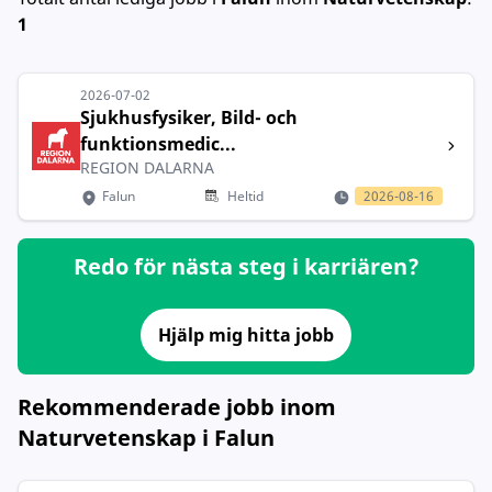
1
2026-07-02
Sjukhusfysiker, Bild- och
funktionsmedic...
REGION DALARNA
Falun
Heltid
2026-08-16
Redo för nästa steg i karriären?
Hjälp mig hitta jobb
Rekommenderade jobb inom
Naturvetenskap i Falun