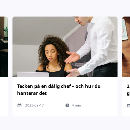
Tecken på en dålig chef – och hur du
2
hanterar det
g
2025-02-17
4 min