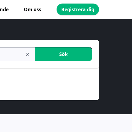
ande
Om oss
Registrera dig
Sök