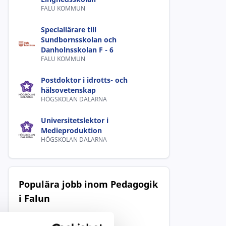
FALU KOMMUN
Speciallärare till
Sundbornsskolan och
Danholnsskolan F - 6
FALU KOMMUN
Postdoktor i idrotts- och
hälsovetenskap
HÖGSKOLAN DALARNA
Universitetslektor i
Medieproduktion
HÖGSKOLAN DALARNA
Populära jobb inom Pedagogik
i Falun