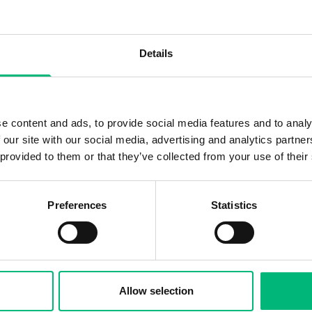
Adress
Anställning
Ansök senast
Details
Falun
Heltid
2026-08-20
e content and ads, to provide social media features and to analy
Adress
Anställning
Ansök senast
 our site with our social media, advertising and analytics partn
Falun
Heltid
2026-08-16
 provided to them or that they’ve collected from your use of their
Preferences
Statistics
Adress
Anställning
Ansök senast
Falun
Heltid
2026-12-01
Allow selection