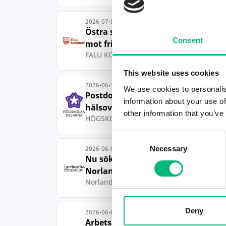
2026-07-01
Östra skolan söker Lärare
Consent
mot fritidshem...
FALU KOMMUN
This website uses cookies
2026-06-12
We use cookies to personalis
Postdoktor i idrotts- och
information about your use of
hälsovetenskap
other information that you’ve
HÖGSKOLAN DALARNA
Consent
Necessary
2026-06-09
Selection
Nu söker vi förskollärare till
Norlandia...
Norlandia Förskolor AB
Deny
2026-06-03
Arbetsintegrerad