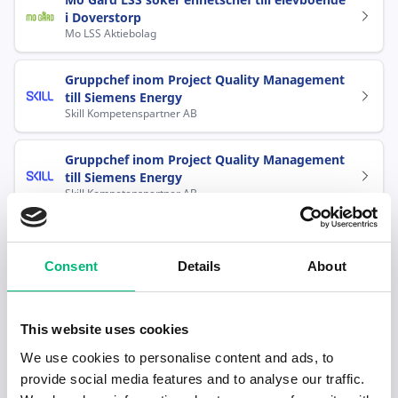
i Doverstorp
Mo LSS Aktiebolag
Gruppchef inom Project Quality Management
till Siemens Energy
Skill Kompetenspartner AB
Gruppchef inom Project Quality Management
till Siemens Energy
Skill Kompetenspartner AB
Food & Beverage Manager
ISS FACILITY SERVICES AB
Consent
Details
About
Populära jobb inom Chefer och
verksamhetsledare i Finspång
This website uses cookies
We use cookies to personalise content and ads, to
provide social media features and to analyse our traffic.
Food & Beverage Manager