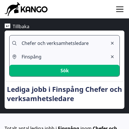
Tillbaka
Sök
Lediga jobb i Finspång Chefer och
verksamhetsledare
Totalt antal lediga jobb
i
Finspång
inom
Chefer och