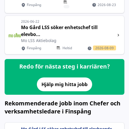
Finspång
2026-08-23
2026-06-22
Mo Gård LSS söker enhetschef till
elevbo...
Mo LSS Aktiebolag
Finspång
Heltid
2026-08-09
Redo för nästa steg i karriären?
Hjälp mig hitta jobb
Rekommenderade jobb inom Chefer och
verksamhetsledare i Finspång
Mo Gård LSS söker enhetschef till elevboende