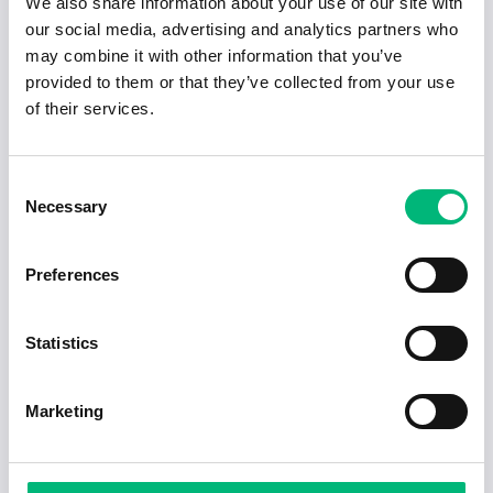
We also share information about your use of our site with
ISS FACILITY SERVICES AB
our social media, advertising and analytics partners who
may combine it with other information that you’ve
Gruppchef inom Project Quality Management
provided to them or that they’ve collected from your use
till Siemens Energy
of their services.
Skill Kompetenspartner AB
Gruppchef inom Project Quality Management
Consent
till Siemens Energy
Necessary
Selection
Skill Kompetenspartner AB
Mo Gård LSS söker enhetschef till elevboende
Preferences
i Doverstorp
Mo LSS Aktiebolag
Statistics
Marketing