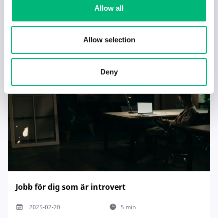
Allow all
Senaste publiceringarna i Jobbnytt
Visa fler artiklar
Allow selection
Deny
Jobb för dig som är introvert
2025-02-20
5 min