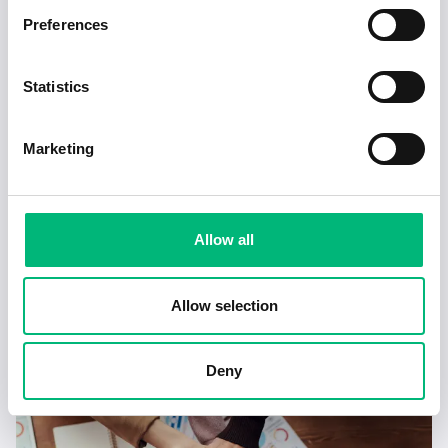
Preferences
Statistics
Marketing
Allow all
Tecken på en dålig chef – och hur du hanterar
det
Allow selection
2025-02-17
4 min
Deny