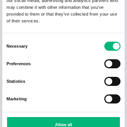
our social media, advertising and analytics partners who
GÄLLIVARE KOMMUN
may combine it with other information that you’ve
provided to them or that they’ve collected from your use
Socialsekreterare Ekonomiskt bistånd
of their services.
GÄLLIVARE KOMMUN
Socionom till skolsocialt team
Consent
GÄLLIVARE KOMMUN
Necessary
Selection
Personlig assistent sökes i Gällivare.
Preferences
God Assistans i Mitt AB
Populära jobb inom Yrken med social
Statistics
inriktning i Gällivare
Marketing
Stödassistent till Forsheden gruppbostad
GÄLLIVARE KOMMUN
Socionom till skolsocialt team
Allow all