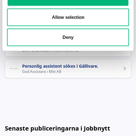
GÄLLIVARE KOMMUN
Kvinnlig personlig assistent sökes till
Allow selection
uppdrag utanför Gällivare C
GÄLLIVARE KOMMUN
Deny
Personligassistent i Gällivare
DIN FÖRLÄNGDA ARM I NORR AB
Personlig assistent sökes i Gällivare.
God Assistans i Mitt AB
Senaste publiceringarna i Jobbnytt