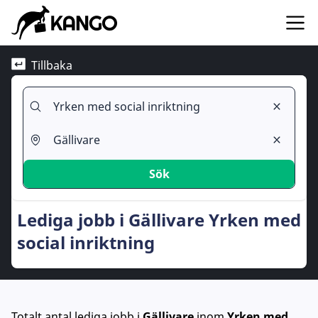
Tillbaka
Sök
Lediga jobb i Gällivare Yrken med
social inriktning
Totalt antal lediga jobb
i
Gällivare
inom
Yrken med