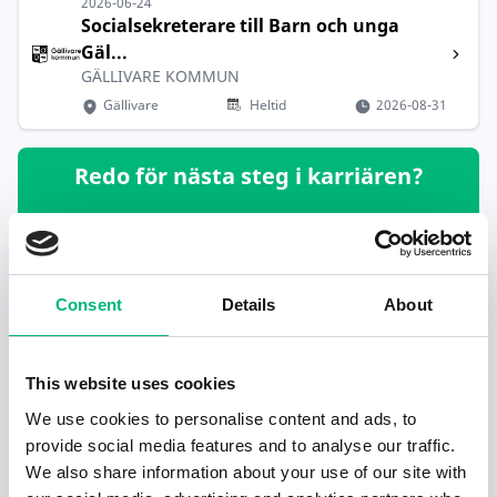
2026-06-24
Socialsekreterare till Barn och unga
Gäl...
GÄLLIVARE KOMMUN
Gällivare
Heltid
2026-08-31
Redo för nästa steg i karriären?
Hjälp mig hitta jobb
Consent
Details
About
Rekommenderade jobb inom Yrken med
social inriktning i Gällivare
This website uses cookies
Familjehemssekreterare till Barn och unga
We use cookies to personalise content and ads, to
GÄLLIVARE KOMMUN
provide social media features and to analyse our traffic.
We also share information about your use of our site with
Socialsekreterare socialpsykiatri