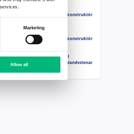
 services.
Senior
beräkningsingenjör/konstruktör
Nilsson & Mossberger AB
Marketing
Senior
beräkningsingenjör/konstruktör
Nilsson & Mossberger AB
Arbetande förman till
industriföretag i Smålandsstenar
Allow all
Uniflex AB