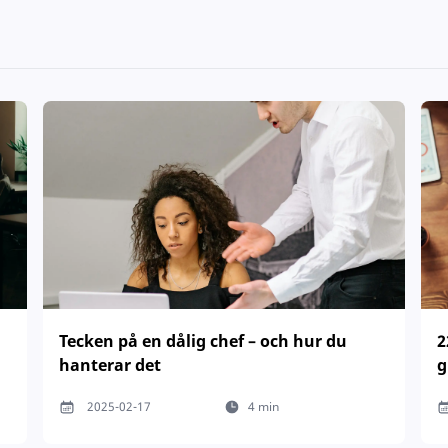
Tecken på en dålig chef – och hur du
2
hanterar det
g
2025-02-17
4 min