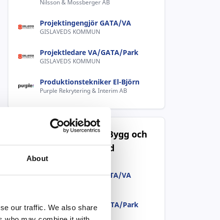
Nilsson & Mossberger AB
Projektingengjör GATA/VA
GISLAVEDS KOMMUN
Projektledare VA/GATA/Park
GISLAVEDS KOMMUN
Produktionstekniker El-Björn
Purple Rekrytering & Interim AB
Populära jobb inom Bygg och
anläggning i Gislaved
About
Projektingengjör GATA/VA
GISLAVEDS KOMMUN
Projektledare VA/GATA/Park
se our traffic. We also share
GISLAVEDS KOMMUN
ers who may combine it with