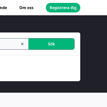
ande
Om oss
Registrera dig
Sök