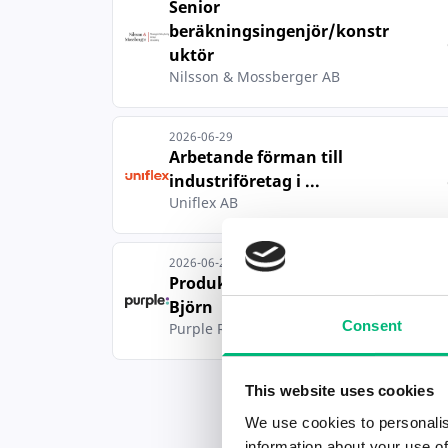
Senior
beräkningsingenjör/konstr
uktör
Nilsson & Mossberger AB
2026-06-29
Arbetande förman till
industriföretag i ...
Uniflex AB
2026-06-23
Produktionstekniker El-
Björn
Consent
Purple Rekrytering & Interim AB
This website uses cookies
We use cookies to personalis
information about your use of