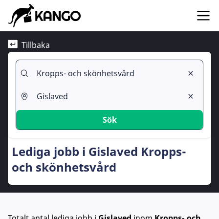
Tillbaka
Sök
Lediga jobb i Gislaved Kropps-
och skönhetsvård
Totalt antal lediga jobb
i
Gislaved
inom
Kropps- och