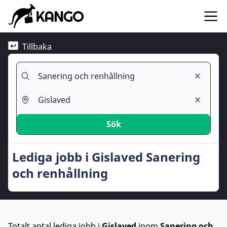
Tillbaka
Sök
Lediga jobb i Gislaved Sanering
och renhållning
Totalt antal lediga jobb
i
Gislaved
inom
Sanering och