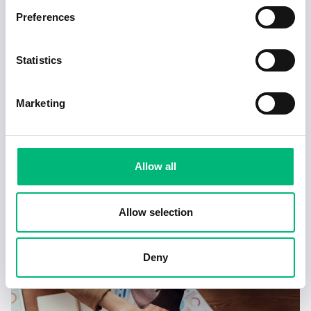
Preferences
Statistics
Marketing
Allow all
Tecken på en dålig chef – och hur du hanterar
det
Allow selection
2025-02-17
4 min
Deny