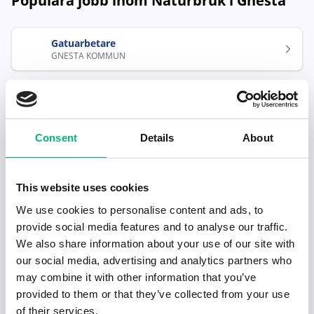
Populära jobb inom Naturbruk i Gnesta
Gatuarbetare
GNESTA KOMMUN
Consent
Details
About
Senaste publiceringarna i Jobbnytt
This website uses cookies
We use cookies to personalise content and ads, to
Visa fler artiklar
provide social media features and to analyse our traffic.
We also share information about your use of our site with
our social media, advertising and analytics partners who
may combine it with other information that you’ve
provided to them or that they’ve collected from your use
of their services.