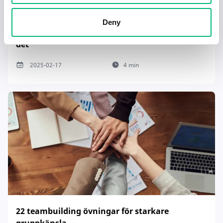
Deny
Tecken på en dålig chef – och hur du hanterar
det
2025-02-17
4 min
22 teambuilding övningar för starkare
gruppkänsla