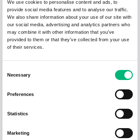
We use cookies to personalise content and ads, to
Populära jobb inom Pedagogik i Gnesta
provide social media features and to analyse our traffic.
We also share information about your use of our site with
Speciallärare i svenska F-6 Frejaskolan
our social media, advertising and analytics partners who
GNESTA KOMMUN
may combine it with other information that you’ve
provided to them or that they’ve collected from your use
Speciallärare, grundskola
of their services.
GNESTA WALDORFSKOLEFÖRENING
Consent
Lärare till åk 2
Necessary
Selection
GNESTA WALDORFSKOLEFÖRENING
Dagbarnvårdare i Gnesta
Preferences
C Företaget Dagbarnvårdare ekonomisk förening
Statistics
Vikarier till Frejaskolans högstadium
GNESTA KOMMUN
Marketing