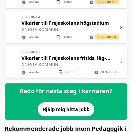
Gnesta
Heltid
2026-08-09
2026-06-04
Vikarier till Frejaskolans högstadium
GNESTA KOMMUN
Gnesta
Deltid
2026-08-14
2026-06-03
Vikarier till Frejaskolans fritids, låg-...
GNESTA KOMMUN
Gnesta
Deltid
2026-08-16
Redo för nästa steg i karriären?
Hjälp mig hitta jobb
Rekommenderade jobb inom Pedagogik i