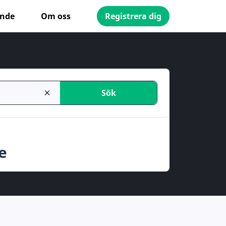
ande
Om oss
Registrera dig
Sök
e