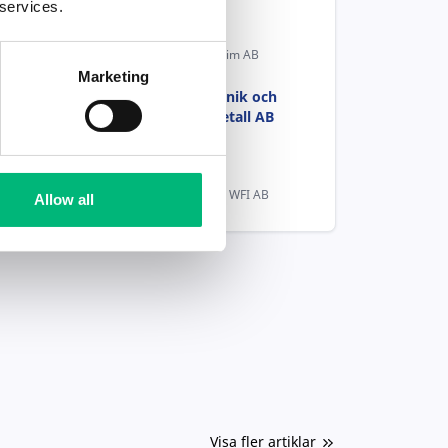
 services.
Kvalitetsansvarig
Purple Rekrytering & Interim AB
Marketing
VD med fokus på teknik och
tillväxt - Sandviks Metall AB
Find By Anna AB
Operations Manager
Workplaces For Industries WFI AB
Allow all
Visa fler artiklar