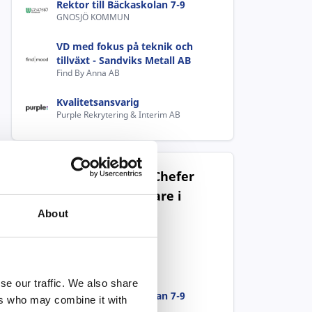
Rektor till Bäckaskolan 7-9
GNOSJÖ KOMMUN
VD med fokus på teknik och
tillväxt - Sandviks Metall AB
Find By Anna AB
Kvalitetsansvarig
Purple Rekrytering & Interim AB
Populära jobb inom Chefer
och verksamhetsledare i
Gnosjö
About
Kvalitetschef
GNOSJÖ KOMMUN
se our traffic. We also share
Rektor till Bäckaskolan 7-9
ers who may combine it with
GNOSJÖ KOMMUN