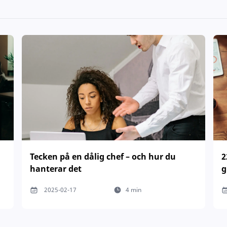
Tecken på en dålig chef – och hur du
2
hanterar det
g
2025-02-17
4 min