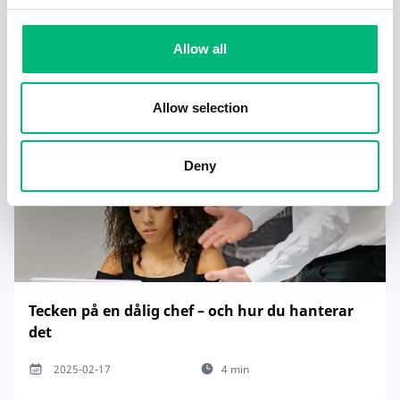
Jobb för dig som är introvert
2025-02-20
5 min
Allow all
Allow selection
Deny
Tecken på en dålig chef – och hur du hanterar
det
2025-02-17
4 min