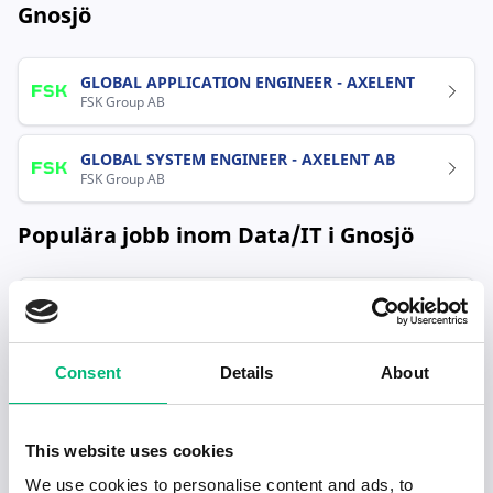
Gnosjö
GLOBAL APPLICATION ENGINEER - AXELENT
FSK Group AB
GLOBAL SYSTEM ENGINEER - AXELENT AB
FSK Group AB
Populära jobb inom Data/IT i Gnosjö
GLOBAL APPLICATION ENGINEER - AXELENT
FSK Group AB
Consent
Details
About
GLOBAL SYSTEM ENGINEER - AXELENT AB
FSK Group AB
This website uses cookies
We use cookies to personalise content and ads, to