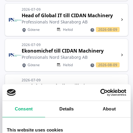
2026-07-09
Head of Global IT till CIDAN Machinery
Professionals Nord Skaraborg AB
Götene
Heltid
2026-08-09
2026-07-09
Ekonomichef till CIDAN Machinery
Professionals Nord Skaraborg AB
Götene
Heltid
2026-08-09
2026-07-09
Produktionstekniker till Kinnex
Professionals Nord Skaraborg AB
Götene
Heltid
2026-08-09
Consent
Details
About
2026-07-07
Götenehus söker
Eftermarknadskoordinator
This website uses cookies