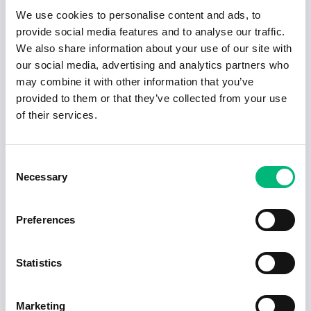
GÖTENEHUS AKTIEBOLAG
We use cookies to personalise content and ads, to
Götene
Heltid
2026-08-12
provide social media features and to analyse our traffic.
We also share information about your use of our site with
2026-07-07
our social media, advertising and analytics partners who
Götenehus söker Redovisningsansvarig
may combine it with other information that you’ve
GÖTENEHUS AKTIEBOLAG
provided to them or that they’ve collected from your use
Götene
Heltid
2026-08-12
of their services.
2026-07-07
Chaufför
Consent
GÖTENE KYLTRANSPORTER AKTIEBOLAG
Necessary
Selection
Götene
Heltid
2026-08-06
1
2
Preferences
Redo för nästa steg i karriären?
Statistics
Hjälp mig hitta jobb
Marketing