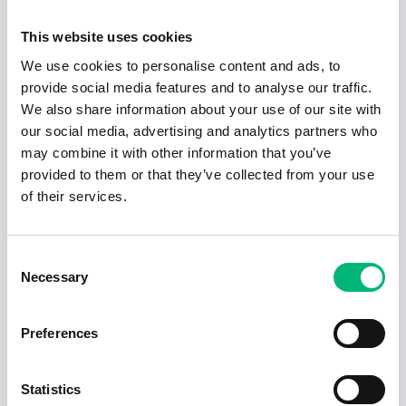
2026-07-21
This website uses cookies
Slipare för omgående anställning söks
ti...
We use cookies to personalise content and ads, to
Busspart Sverige AB
provide social media features and to analyse our traffic.
Varberg
Heltid
2026-08-16
We also share information about your use of our site with
our social media, advertising and analytics partners who
may combine it with other information that you’ve
2026-07-13
Vi söker Svetsare!
provided to them or that they’ve collected from your use
Nr. 2 personalpartner AB
of their services.
Varberg
Heltid
2026-08-09
Consent
2026-07-13
Necessary
Vi söker Tig svetsare!
Selection
Nr. 2 personalpartner AB
Varberg
Heltid
2026-08-02
Preferences
1
2
3
4
Statistics