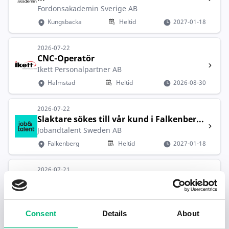
Fordonsakademin Sverige AB
Kungsbacka
Heltid
2027-01-18
2026-07-22
CNC-Operatör
Ikett Personalpartner AB
Halmstad
Heltid
2026-08-30
2026-07-22
Slaktare sökes till vår kund i Falkenber...
Jobandtalent Sweden AB
Falkenberg
Heltid
2027-01-18
2026-07-21
Produktionsmedarbetare | Lernia |
Varber...
LERNIA BEMANNING AB
Consent
Details
About
Varberg
Heltid
2026-08-31