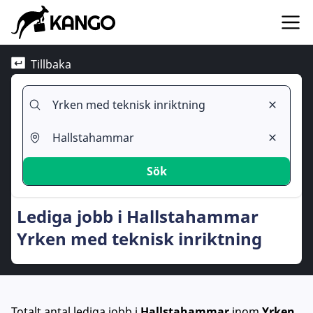
Tillbaka
Sök
Lediga jobb i Hallstahammar
Yrken med teknisk inriktning
Totalt antal lediga jobb
i
Hallstahammar
inom
Yrken