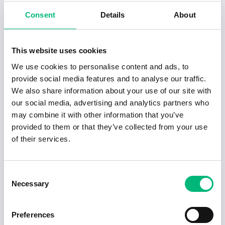
Halmstad
2026-08-14
Consent
Details
About
2026-06-22
Skickliga montörer till växande bolag
This website uses cookies
sö...
We use cookies to personalise content and ads, to
SOH Butiksetablering AB
provide social media features and to analyse our traffic.
Halmstad
Heltid
2026-08-09
We also share information about your use of our site with
our social media, advertising and analytics partners who
2026-06-22
may combine it with other information that you’ve
Industrimedarbetare med tekniskt
provided to them or that they’ve collected from your use
intress...
of their services.
Pauder & People Bemanning AB
Halmstad
Heltid
2026-08-16
Consent
Necessary
2026-06-22
Selection
Operatör med CNC-kunskap
Pauder & People Bemanning AB
Preferences
Halmstad
Heltid
2026-08-16