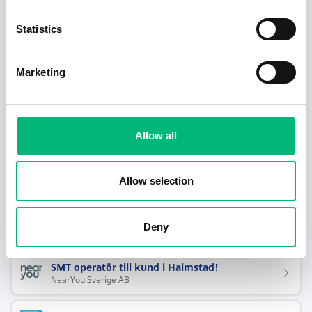
1
2
Statistics
Redo för nästa steg i karriären?
Marketing
Hjälp mig hitta jobb
Allow all
Rekommenderade jobb inom Industriell
tillverkning i Halmstad
Allow selection
Maskinoperatörer på deltid till Halmstad
Deny
NearYou Sverige AB
SMT operatör till kund i Halmstad!
NearYou Sverige AB