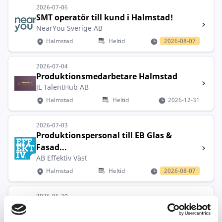
2026-07-06
SMT operatör till kund i Halmstad!
NearYou Sverige AB
Halmstad
Heltid
2026-08-07
2026-07-04
Produktionsmedarbetare Halmstad
JL TalentHub AB
Halmstad
Heltid
2026-12-31
2026-07-03
Produktionspersonal till EB Glas &
Fasad...
AB Effektiv Väst
Halmstad
Heltid
2026-08-07
2026-06-30
Montör | Micropol | Halmstad
LERNIA BEMANNING AB