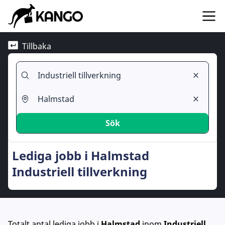
Tillbaka
Sök
Lediga jobb i Halmstad
Industriell tillverkning
Totalt antal lediga jobb
i
Halmstad
inom
Industriell