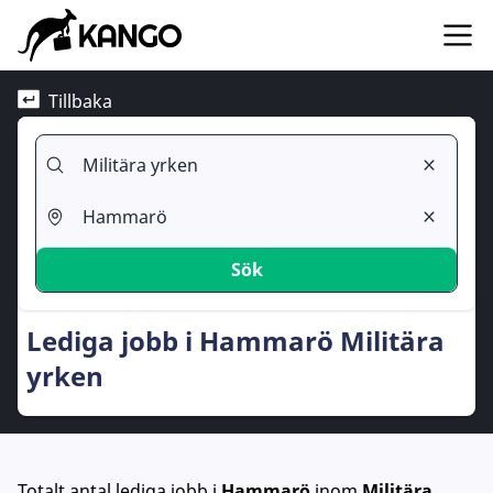
Tillbaka
Sök
Lediga jobb i Hammarö Militära
yrken
Totalt antal lediga jobb
i
Hammarö
inom
Militära