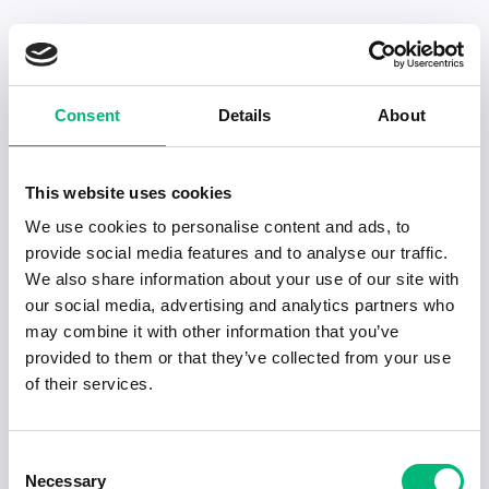
Senaste publiceringarna i Jobbnytt
Consent
Details
About
Visa fler artiklar
This website uses cookies
We use cookies to personalise content and ads, to
provide social media features and to analyse our traffic.
We also share information about your use of our site with
our social media, advertising and analytics partners who
may combine it with other information that you’ve
provided to them or that they’ve collected from your use
of their services.
Consent
Necessary
Jobb för dig som är introvert
Selection