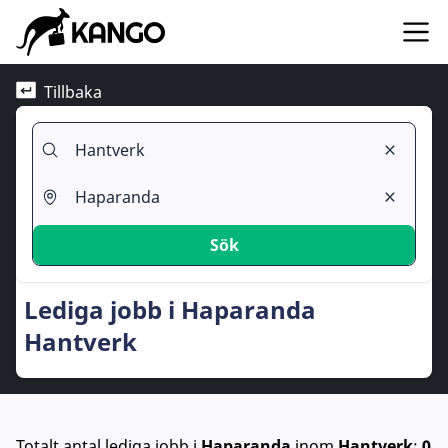
Tillbaka
Sök
Lediga jobb i Haparanda
Hantverk
Totalt antal lediga jobb
i
Haparanda
inom
Hantverk
:
0