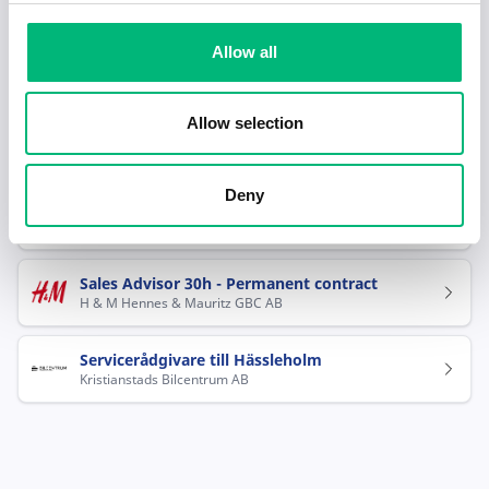
Hässleholm
Green Unity AB
Allow all
Butiksmedarbetare, kassa/checkout, Willys
Hässleholm Läreda
Allow selection
WiLLY:S AB
Vikariat 20% till årsskiftet med möjlighet till
Deny
förlängning
Synoptik Sweden Aktiebolag
Sales Advisor 30h - Permanent contract
H & M Hennes & Mauritz GBC AB
Servicerådgivare till Hässleholm
Kristianstads Bilcentrum AB