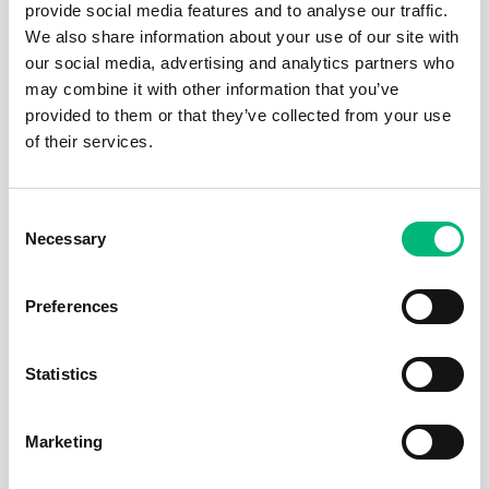
provide social media features and to analyse our traffic.
Elgiganten Hässleholm söker Sales Advisor
We also share information about your use of our site with
ELGIGANTEN AKTIEBOLAG
our social media, advertising and analytics partners who
may combine it with other information that you’ve
Säljare för miljövänliga produkter i
provided to them or that they’ve collected from your use
Hässleholm
of their services.
Green Unity AB
Vikariat 20% till årsskiftet med möjlighet till
Consent
förlängning
Necessary
Selection
Synoptik Sweden Aktiebolag
Sales Advisor 30h - Permanent contract
Preferences
H & M Hennes & Mauritz GBC AB
Statistics
Populära jobb inom Försäljning, inköp,
marknadsföring i Hässleholm
Marketing
Säljare för miljövänliga produkter i