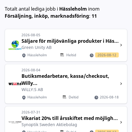
Totalt antal lediga jobb
i
Hässleholm
inom
Försäljning, inköp, marknadsföring
:
11
2026-08-05
Säljare för miljövänliga produkter i Häs...
Green Unity AB
Hässleholm
Heltid
2026-08-12
2026-08-04
Butiksmedarbetare, kassa/checkout,
Willy...
WiLLY:S AB
Hässleholm
Deltid
2026-08-18
2026-07-31
Vikariat 20% till årsskiftet med möjligh...
Synoptik Sweden Aktiebolag