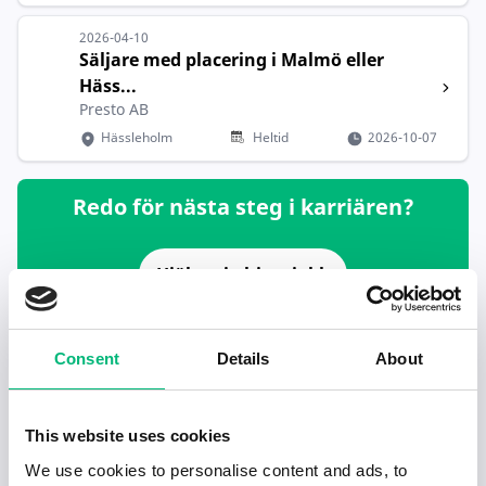
2026-04-10
Säljare med placering i Malmö eller
Häss...
Presto AB
Hässleholm
Heltid
2026-10-07
Redo för nästa steg i karriären?
Hjälp mig hitta jobb
Rekommenderade jobb inom Försäljning,
Consent
Details
About
inköp, marknadsföring i Hässleholm
This website uses cookies
Sales Advisor 30h - Permanent contract
H & M Hennes & Mauritz GBC AB
We use cookies to personalise content and ads, to