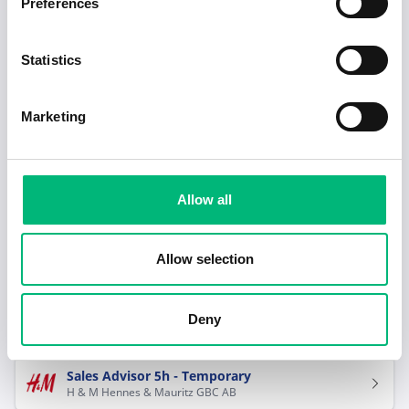
Preferences
1
2
Statistics
Redo för nästa steg i karriären?
Marketing
Hjälp mig hitta jobb
Allow all
Rekommenderade jobb inom Försäljning,
inköp, marknadsföring i Karlskrona
Allow selection
Upphandlare till Inköp- och
upphandlingsenheten
Deny
KUSTBEVAKNINGEN
Sales Advisor 5h - Temporary
H & M Hennes & Mauritz GBC AB