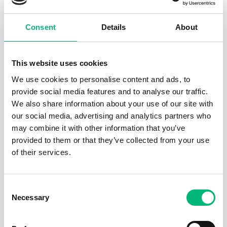
Svensk Fastighetsförmedling Aktiebolag
Karlskrona
Heltid
2027-01-11
Consent
Details
About
2026-07-13
Elgiganten Karlskrona söker Sales
This website uses cookies
Adviso...
ELGIGANTEN AKTIEBOLAG
We use cookies to personalise content and ads, to
provide social media features and to analyse our traffic.
Karlskrona
Deltid
2026-08-31
We also share information about your use of our site with
our social media, advertising and analytics partners who
2026-07-12
Upphandlare till Inköp- och
may combine it with other information that you’ve
upphandlings...
provided to them or that they’ve collected from your use
KUSTBEVAKNINGEN
of their services.
Karlskrona
Heltid
2026-08-09
Consent
2026-07-08
Necessary
Selection
Erfaren Account Manager
Finansia Sverige AB
Karlskrona
Heltid
2026-08-31