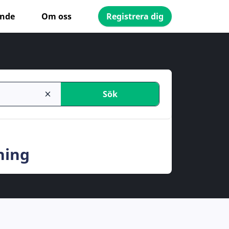
ande
Om oss
Registrera dig
Sök
ning