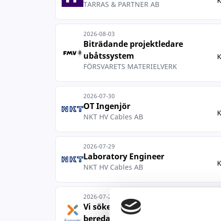
K
TARRAS & PARTNER AB
2026-08-03
Biträdande projektledare
ubåtssystem
K
FÖRSVARETS MATERIELVERK
2026-07-30
OT Ingenjör
K
NKT HV Cables AB
2026-07-29
Laboratory Engineer
K
NKT HV Cables AB
2026-07-29
Vi söker just nu en teknisk
beredare til...
K