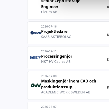
Senior Ceph Storage
Engineer
K
Cleura AB
2026-07-16
Projektledare
K
SAAB AKTIEBOLAG
2026-07-11
Processingenjör
K
NKT HV Cables AB
2026-07-08
Maskingenjör inom CAD och
produktionssup...
K
ACADEMIC WORK SWEDEN AB
2026-07-07