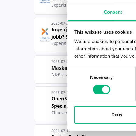
Experis AB
Consent
2026-07-28
Ingenjör på jakt efter nytt
This website uses cookies
jobb? Se hit...
K
We use cookies to personalis
Experis AB
information about your use of
other information that you’ve
2026-07-28
Maskiningenjör (CAD)
Consent
K
NDP IT AB
Necessary
Selection
2026-07-16
OpenStack Neutron
Specialist
K
Cleura AB
Deny
2026-07-16