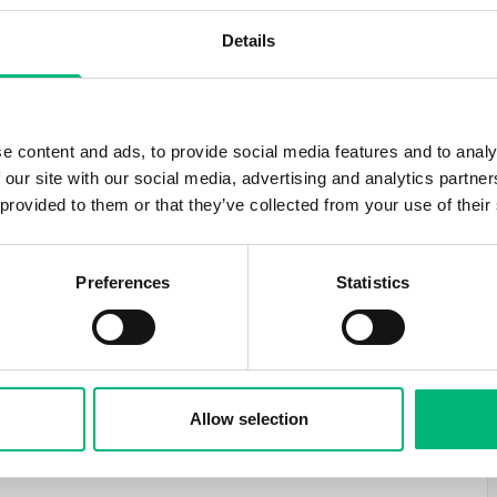
Details
Adress
Anställning
Ansök senast
arlskrona
Heltid
2026-08-27
e content and ads, to provide social media features and to analy
 our site with our social media, advertising and analytics partn
 provided to them or that they’ve collected from your use of their
Adress
Anställning
Ansök senast
arlskrona
Heltid
2026-08-27
Preferences
Statistics
Adress
Anställning
Ansök senast
arlskrona
Heltid
2026-08-17
Allow selection