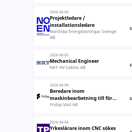
2026-08-05
Projektledare /
installationsledare
K
Nordiska Energilösningar Sverige
AB
2026-08-05
Mechanical Engineer
K
NKT HV Cables AB
2026-08-04
Beredare inom
maskinbearbetning till för...
K
Friday Väst AB
2026-08-04
Yrkeslärare inom CNC sökes