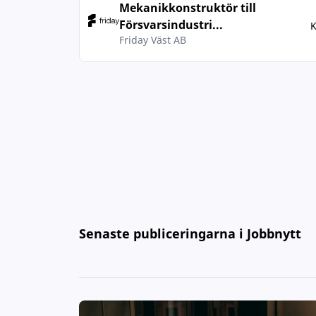
Mekanikkonstruktör till
Försvarsindustri...
K
Friday Väst AB
Senaste publiceringarna i Jobbnytt